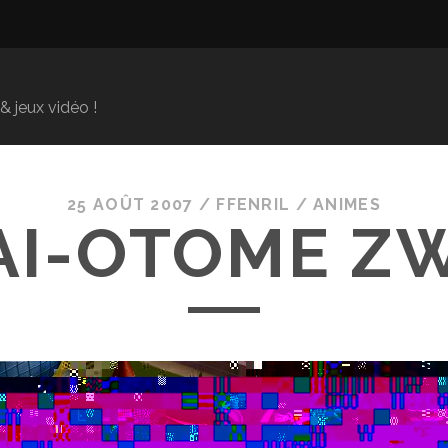
 jeux vidéo !
25 AOÛT 2007
/
FFENRIL
/
ANIMES
AI-OTOME ZW