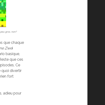
n peu gros, non?
ans que chaque
me Zwe
i
rio basique,
Reste que ces
épisodes. Ce
e quoi divertir
rien fort
s, adieu pour