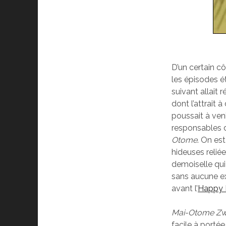
D’un certain cô
les épisodes é
suivant allait 
dont l’attrait à
poussait à ven
responsables de
Otome
. On es
hideuses reliée
demoiselle qui
sans aucune ex
avant l’
Happy 
Mai-Otome Zw
facile à porté