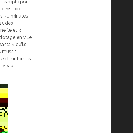
et simple pour
ne histoire
ois 30 minutes
s
), des
e île et 3
d’otage en ville
ants » qu’ils
 réussit
en leur temps,
 niveau