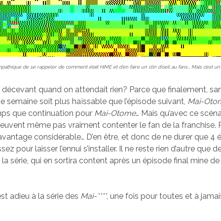
mpathique de se rappeler de comment était HiME et d’en faire un clin d’oeil au fans… Mais c’est u
 décevant quand on attendait rien? Parce que finalement, s
 semaine soit plus haïssable que l’épisode suivant,
Mai-Oto
ps que continuation pour
Mai-Otome
… Mais qu’avec ce scéna
euvent même pas vraiment contenter le fan de la franchise. 
avantage considérable… D’en être, et donc de ne durer que 4 
sez pour laisser l’ennui s’installer. Il ne reste rien d’autre que d
 la série, qui en sortira content après un épisode final mine de 
est adieu à la série des
Mai-****
, une fois pour toutes et à jamai