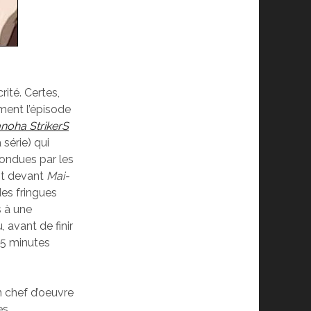
rité. Certes,
ment l’épisode
noha StrikerS
 série) qui
pondues par les
ait devant
Mai-
des fringues
s à une
avant de finir
 5 minutes
n chef d’oeuvre
es