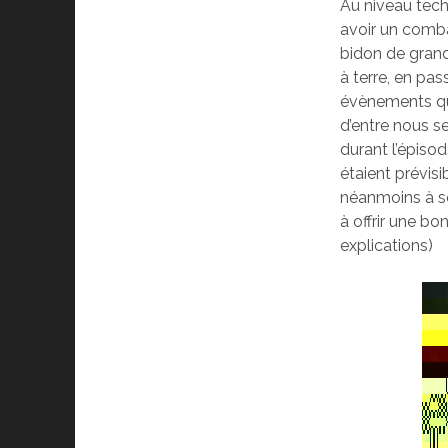
Au niveau tech
avoir un combat
bidon de grand
à terre, en pa
évènements qui 
d’entre nous se
durant l’épisod
étaient prévis
néanmoins à so
à offrir une b
explications)