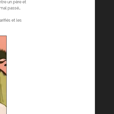
ntre un père et
t mal passé…
rifiés et les