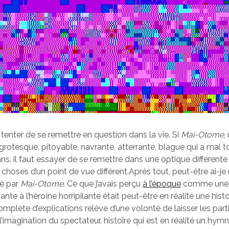
s tenter de se remettre en question dans la vie. Si
Mai-Otome
,
e… grotesque, pitoyable, navrante, atterrante, blague qui a mal 
ns, il faut essayer de se remettre dans une optique différente 
 choses d’un point de vue différent.Après tout, peut-être ai-je
é par
Mai-Otome
. Ce que j’avais perçu
à l’époque
comme une h
ante à l’héroïne horripilante était peut-être en réalité une his
mplète d’explications relève d’une volonté de laisser les parti
’imagination du spectateur, histoire qui est en réalité un hymne