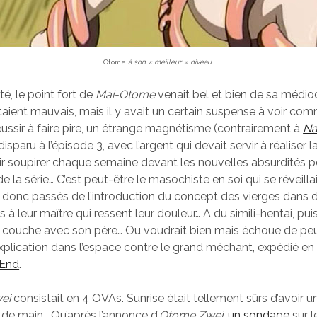
Otome
à son « meilleur » niveau.
té, le point fort de
Mai-Otome
venait bel et bien de sa médioc
taient mauvais, mais il y avait un certain suspense à voir com
réussir à faire pire, un étrange magnétisme (contrairement à
Na
 disparu à l’épisode 3, avec l’argent qui devait servir à réaliser la
ir soupirer chaque semaine devant les nouvelles absurdités 
 la série… C’est peut-être le masochiste en soi qui se réveill
t donc passés de l’introduction du concept des vierges dans 
s à leur maître qui ressent leur douleur… A du simili-hentai, pui
 couche avec son père… Ou voudrait bien mais échoue de peu, 
plication dans l’espace contre le grand méchant, expédié en
End
.
ei
consistait en 4 OVAs. Sunrise était tellement sûrs d’avoir u
e de main… Qu’après l’annonce d’
Otome Zwei
,
un sondage
sur l