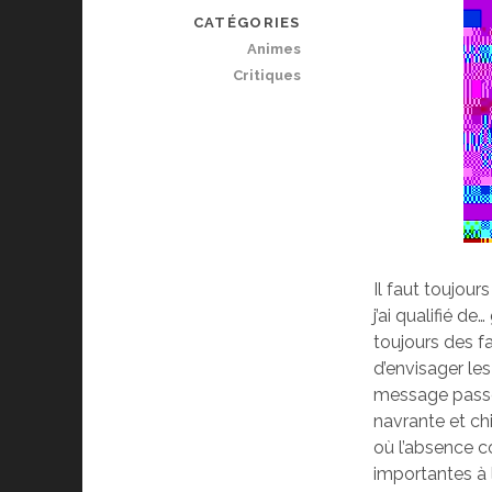
CATÉGORIES
Animes
Critiques
Il faut toujour
j’ai qualifié d
toujours des fa
d’envisager les
message pass
navrante et chi
où l’absence co
importantes à l