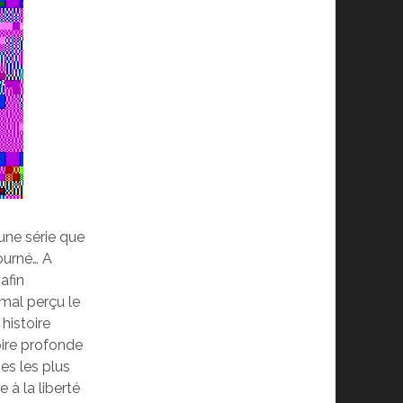
 une série que
tourné… A
afin
 mal perçu le
istoire
toire profonde
es les plus
 à la liberté