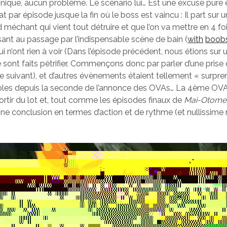
nique, aucun problème. Le scénario lui… Est une excuse pure 
 par épisode jusque la fin où le boss est vaincu : Il part sur u
 méchant qui vient tout détruire et que l’on va mettre en 4 f
ssant au passage par l’indispensable scène de bain (
with
boob
n’ont rien à voir (Dans l’épisode précédent, nous étions sur un
 sont faits pétrifier. Commençons donc par parler d’une prise 
e suivant), et d’autres évènements étaient tellement « surpren
ibles depuis la seconde de l’annonce des OVAs… La 4ème OVA
rtir du lot et, tout comme les épisodes finaux de
Mai-Otome
onne conclusion en termes d’action et de rythme (et nullissime