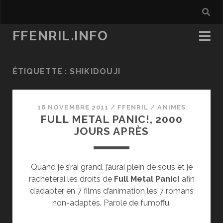
FFENRIL.INFO
ÉTIQUETTE :
SHIKIDOUJI
16 NOVEMBRE 2011
/
FFENRIL
/
ANIMES
FULL METAL PANIC!, 2000
JOURS APRÈS
Quand je s’rai grand, j’aurai plein de sous et je
racheterai les droits de
Full Metal Panic!
afin
d’adapter en 7 films d’animation les 7 romans
non-adaptés. Parole de fumoffu.