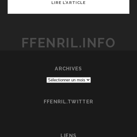
FULL
LIRE L’ARTICLE
METAL
PANIC!,
2000
JOURS
FFENRIL.INFO
APRÈS
ARCHIVES
Archives
FFENRIL.TWITTER
LIENS