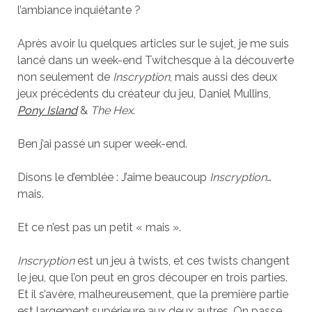
l’ambiance inquiétante ?
Après avoir lu quelques articles sur le sujet, je me suis
lancé dans un week-end Twitchesque à la découverte
non seulement de
Inscryption
, mais aussi des deux
jeux précédents du créateur du jeu, Daniel Mullins,
Pony Island
&
The Hex
.
Ben j’ai passé un super week-end.
Disons le d’emblée : J’aime beaucoup
Inscryption
…
mais.
Et ce n’est pas un petit « mais ».
Inscryption
est un jeu à twists, et ces twists changent
le jeu, que l’on peut en gros découper en trois parties.
Et il s’avère, malheureusement, que la première partie
est largement supérieure aux deux autres. On passe