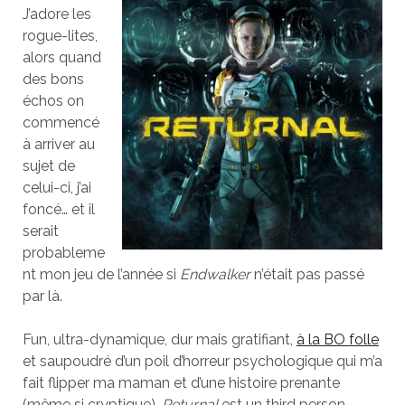
J’adore les
rogue-lites,
alors quand
des bons
échos on
commencé
à arriver au
sujet de
celui-ci, j’ai
foncé… et il
serait
probableme
nt mon jeu de l’année si
Endwalker
n’était pas passé
par là.
Fun, ultra-dynamique, dur mais gratifiant,
à la BO folle
et saupoudré d’un poil d’horreur psychologique qui m’a
fait flipper ma maman et d’une histoire prenante
(même si cryptique),
Returnal
est un third person