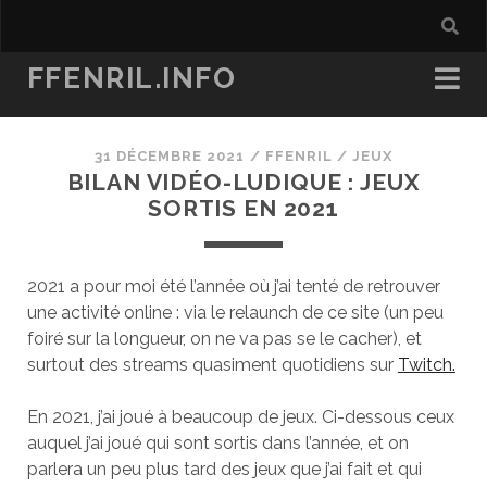
FFENRIL.INFO
31 DÉCEMBRE 2021
/
FFENRIL
/
JEUX
BILAN VIDÉO-LUDIQUE : JEUX
SORTIS EN 2021
2021 a pour moi été l’année où j’ai tenté de retrouver
une activité online : via le relaunch de ce site (un peu
foiré sur la longueur, on ne va pas se le cacher), et
surtout des streams quasiment quotidiens sur
Twitch.
En 2021, j’ai joué à beaucoup de jeux. Ci-dessous ceux
auquel j’ai joué qui sont sortis dans l’année, et on
parlera un peu plus tard des jeux que j’ai fait et qui