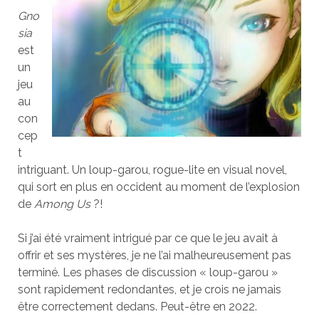
Gno
sia
est
un
jeu
au
con
cep
t
intriguant. Un loup-garou, rogue-lite en visual novel,
qui sort en plus en occident au moment de l’explosion
de
Among Us
?!
Si j’ai été vraiment intrigué par ce que le jeu avait à
offrir et ses mystères, je ne l’ai malheureusement pas
terminé. Les phases de discussion « loup-garou »
sont rapidement redondantes, et je crois ne jamais
être correctement dedans. Peut-être en 2022.