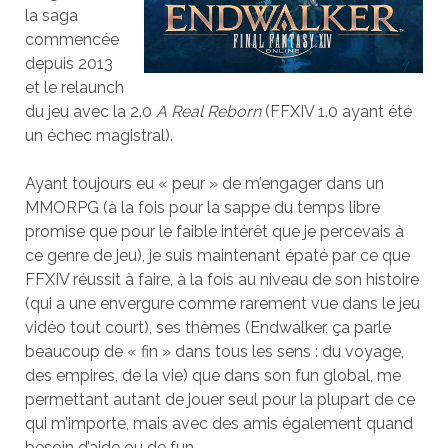
la saga
commencée
depuis 2013
et le relaunch
du jeu avec la 2.0
A Real Reborn
(FFXIV 1.0 ayant été
un échec magistral).
Ayant toujours eu « peur » de m’engager dans un
MMORPG (à la fois pour la sappe du temps libre
promise que pour le faible intérêt que je percevais à
ce genre de jeu), je suis maintenant épaté par ce que
FFXIV réussit à faire, à la fois au niveau de son histoire
(qui a une envergure comme rarement vue dans le jeu
vidéo tout court), ses thèmes (Endwalker, ça parle
beaucoup de « fin » dans tous les sens : du voyage,
des empires, de la vie) que dans son fun global, me
permettant autant de jouer seul pour la plupart de ce
qui m’importe, mais avec des amis également quand
besoin d’aide ou de fun.