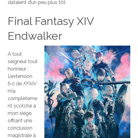
dataient d’un peu plus tôt.
Final Fantasy XIV
Endwalker
À tout
seigneur tout
honneur :
L’extension
6.0 de
FFXIV
m’a
complèteme
nt scotché à
mon siège,
offrant une
conclusion
magistrale à