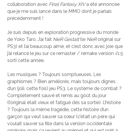
collaboration avec
Final Fantasy XIV
a été annoncée
que je me suis lancé dans le MMO dont je parlais
précédemment !
Je suis depuis en exploration progressive du monde
de Yoko Taro. J’ai fait
NieR Gestalt
(le
NieR
original sur
PS3) et l’ai beaucoup aimé, et c’est donc avec joie que
j’ai relancé le jeu sur ce remaster / remake version √1.5
sorti cette année.
Les musiques ? Toujours somptueuses. Les
graphismes ? Bien améliorés, mais toujours dignes
d’un (joli, cette fois) jeu PS3. Le système de combat ?
Complètement sauvé et remis au goût du jour
(l’original était vieux et fatigué dès sa sortie). L’histoire
? Toujours la même tragédie, cette histoire d’un
garçon qui veut sauver sa sœur (c’était un père qui
voulait sauver sa fille dans la version occidentale
originale, mais ça revient au même) et qui est prêt à