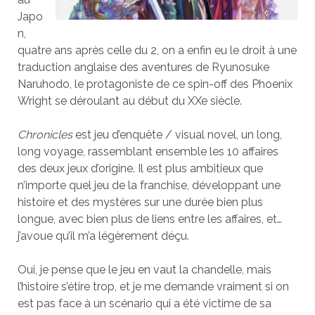
Japo
n,
quatre ans après celle du 2, on a enfin eu le droit à une
traduction anglaise des aventures de Ryunosuke
Naruhodo, le protagoniste de ce spin-off des Phoenix
Wright se déroulant au début du XXe siècle.
Chronicles
est jeu d’enquête / visual novel, un long,
long voyage, rassemblant ensemble les 10 affaires
des deux jeux d’origine. Il est plus ambitieux que
n’importe quel jeu de la franchise, développant une
histoire et des mystères sur une durée bien plus
longue, avec bien plus de liens entre les affaires, et…
j’avoue qu’il m’a légèrement déçu.
Oui, je pense que le jeu en vaut la chandelle, mais
l’histoire s’étire trop, et je me demande vraiment si on
est pas face à un scénario qui a été victime de sa