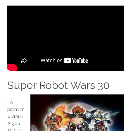
Super Robot Wars 30
Le
premier
« vrai »
Super
Robot