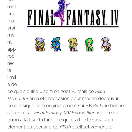
mm
enc
e à
vrai
me
nt
app
roc
her
la
limit
e de
ce que signifie « sorti en 2021 »… Mais ce
Pixel
Remaster
aura été l’occasion pour moi de découvrir
ce classique sorti originellement sur SNES. Une bonne
raison à ça :
Final Fantasy XIV Endwalker
avait teasé
qu’on allait sur la lune… ce qui était, je le savais, un
élément du scénario de
FFIV
(et effectivement le