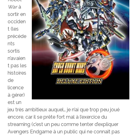
War
à
sortir en
occiden
t (les
précéde
nts
sortis
n’avaien
t pas les
histoires
de
licence
à gérer)
est un
jeu très ambitieux auquel… je n’ai que trop peu joué
encore, car il se prête fort mal à l’exercice du
streaming (c’est un peu comme tenter d’expliquer
Avengers Endgame à un public qui ne connait pas