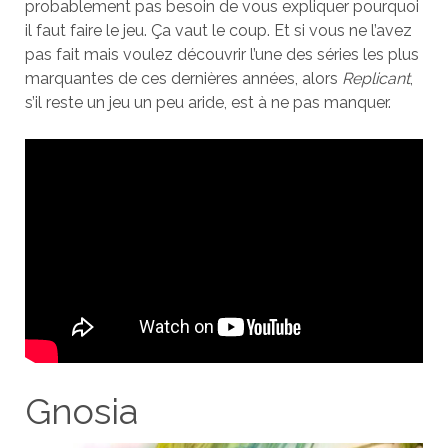
probablement pas besoin de vous expliquer pourquoi
il faut faire le jeu. Ça vaut le coup. Et si vous ne l’avez
pas fait mais voulez découvrir l’une des séries les plus
marquantes de ces dernières années, alors
Replicant
,
s’il reste un jeu un peu aride, est à ne pas manquer.
Gnosia