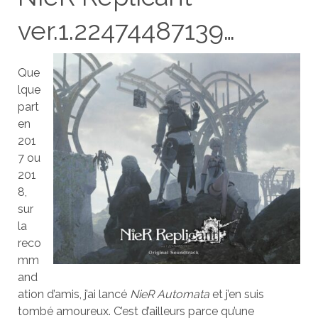
ver.1.22474487139…
Que
lque
part
en
201
7 ou
201
8,
sur
la
reco
mm
and
ation d’amis, j’ai lancé
NieR Automata
et j’en suis
tombé amoureux. C’est d’ailleurs parce qu’une