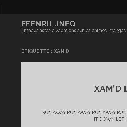
FFENRIL.INFO
Enthousiastes divagations sur les animes, mangas &
ÉTIQUETTE :
XAM’D
XAM’D 
RUN AWAY RUN AWAY RUN AWAY RUN
IT DOWN LET 