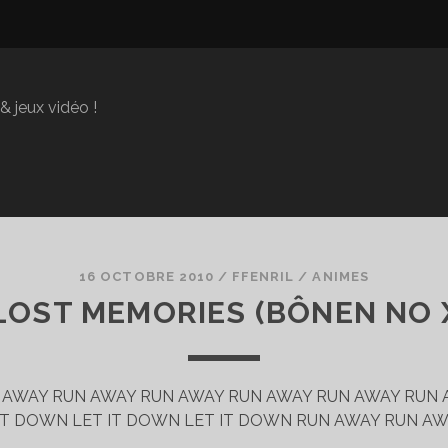
 jeux vidéo !
16 OCTOBRE 2010
/
FFENRIL
/
ANIMES
LOST MEMORIES (BÔNEN NO
 AWAY RUN AWAY RUN AWAY RUN AWAY RUN AWAY RUN A
IT DOWN LET IT DOWN LET IT DOWN RUN AWAY RUN AW