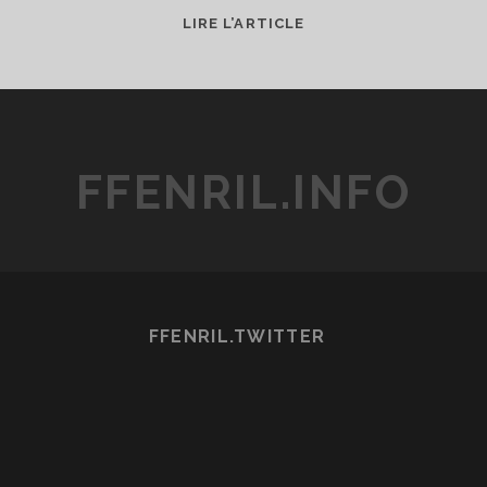
XAM’D
LIRE L’ARTICLE
LOST
MEMORIES
(BÔNEN
NO
XAMDÔ)
FFENRIL.INFO
FFENRIL.TWITTER