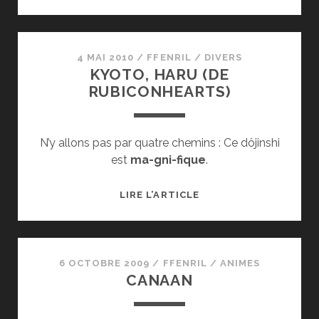
NIGHT
:
UNLIMITED
BLADE
4 MAI 2010
/
FFENRIL
/
DIVERS
KYOTO, HARU (DE
WORKS
RUBICONHEARTS)
N’y allons pas par quatre chemins : Ce dôjinshi
est
ma-gni-fique
.
KYOTO,
LIRE L’ARTICLE
HARU
(DE
RUBICONHEARTS)
6 OCTOBRE 2009
/
FFENRIL
/
ANIMES
CANAAN