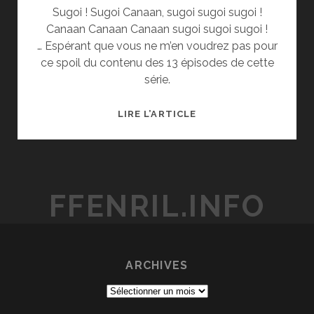
Sugoi ! Sugoi Canaan, sugoi sugoi sugoi !
Canaan Canaan Canaan sugoi sugoi sugoi !
… Espérant que vous ne m’en voudrez pas pour
ce spoil du contenu des 13 épisodes de cette
série.
CANAAN
LIRE L’ARTICLE
FFENRIL.INFO
ARCHIVES
Archives