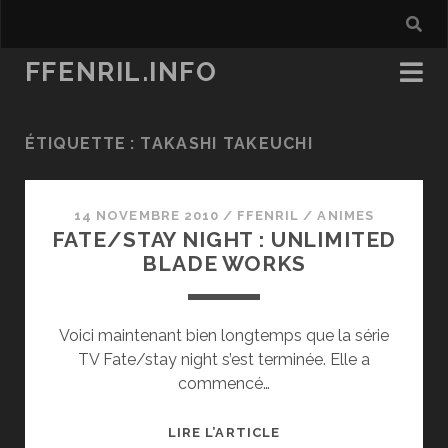
FFENRIL.INFO
ÉTIQUETTE :
TAKASHI TAKEUCHI
14 NOVEMBRE 2010
/
FFENRIL
/
ANIMES
FATE/STAY NIGHT : UNLIMITED
BLADE WORKS
Voici maintenant bien longtemps que la série
TV Fate/stay night s’est terminée. Elle a
commencé…
FATE/STAY
LIRE L’ARTICLE