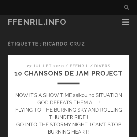
FFENRIL.INFO
ÉTIQUETTE :
RICARDO CRUZ
27 JUILLET 2010
/
FFENRIL
/
DIVERS
10 CHANSONS DE JAM PROJECT
NOW IT’S A SHOW TIME saikou no SITUATION
GOD DEFEATS THEM ALL!
FLYING TO THE BURNING SKY AND ROLLING
THUNDER RIDE !
GO INTO THE STORMY NIGHT, I CAN’T STOP
BURNING HEART!