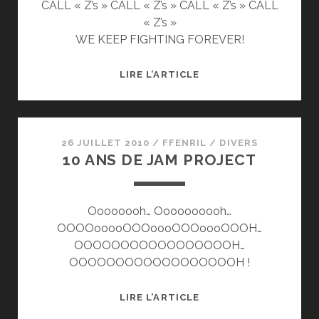
CALL « Z’s » CALL « Z’s » CALL « Z’s » CALL
« Z’s »
WE KEEP FIGHTING FOREVER!
10
LIRE L’ARTICLE
CHANSONS
DE
JAM
PROJECT
26 JUILLET 2010
/
FFENRIL
/
DIVERS
10 ANS DE JAM PROJECT
Oooooooh… Oooooooooh…
OOOOooooOOOoooOOOoooOOOH…
OOOOOOOOOOOOOOOOOH…
OOOOOOOOOOOOOOOOOOH !
10
LIRE L’ARTICLE
ANS