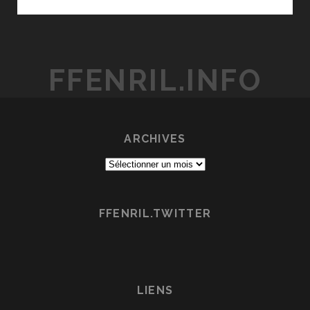
NO
UE
NO
PONYO
FFENRIL.INFO
(PONYO
SUR
LA
FALAISE)
ARCHIVES
Archives
FFENRIL.TWITTER
LIENS