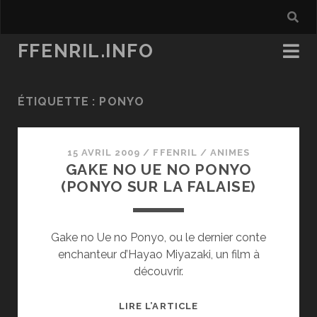
FFENRIL.INFO
ÉTIQUETTE :
PONYO
15 AVRIL 2009
/
FFENRIL
/
ANIMES
GAKE NO UE NO PONYO
(PONYO SUR LA FALAISE)
Gake no Ue no Ponyo, ou le dernier conte
enchanteur d’Hayao Miyazaki, un film à
découvrir.
GAKE
LIRE L’ARTICLE