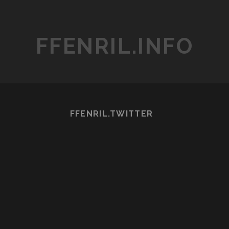
JE
N’AURAIS
PAS
FFENRIL.INFO
VUES
SANS
SUPER
ROBOT
TAISEN
#1
FFENRIL.TWITTER
:
DANCOUGA
NOVA