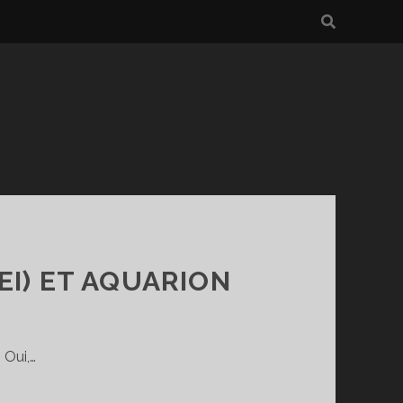
EI) ET AQUARION
 Oui,…