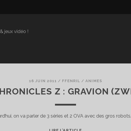
 jeux vidéo !
16 JUIN 2011
/
FFENRIL
/
ANIMES
RONICLES Z : GRAVION (ZW
rd’hui, on va parler de 3 séries et 2 OVA avec des gros robots.
SUPER
LIRE L’ARTICLE