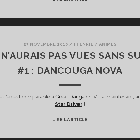
ROBOT
CHRONICLES
Z
:
GRAVION
(ZWEI)
23 NOVEMBRE 2010
/
FFENRIL
/
ANIMES
ET
E N’AURAIS PAS VUES SANS S
AQUARION
#1 : DANCOUGA NOVA
ue c’en est comparable à
Great Dangaioh
. Voilà, maintenant, au 
Star Driver
!
CES
LIRE L’ARTICLE
SÉRIES
QUE