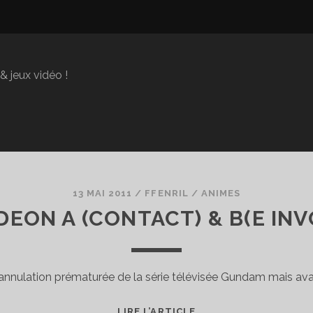
 jeux vidéo !
13 MAI 2011
/
FFENRIL
/
ANIMES
DEON A (CONTACT) & B(E IN
’annulation prématurée de la série télévisée Gundam mais ava
THE
LIRE L’ARTICLE