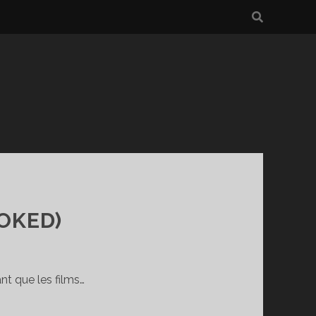
VOKED)
nt que les films…