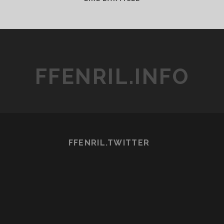
IDEON
A
(CONTACT)
&
B(E
FFENRIL.INFO
INVOKED)
FFENRIL.TWITTER