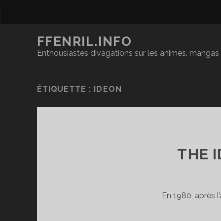
FFENRIL.INFO
Enthousiastes divagations sur les animes, mangas &
ÉTIQUETTE :
IDEON
THE I
En 1980, après l