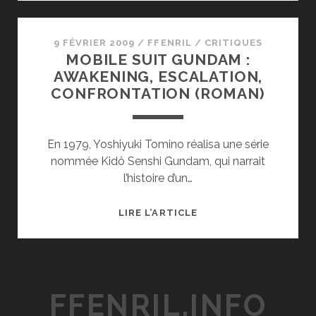
GUNDAM!
9 FÉVRIER 2009
/
FFENRIL
/
CRITIQUES
MOBILE SUIT GUNDAM :
AWAKENING, ESCALATION,
CONFRONTATION (ROMAN)
En 1979, Yoshiyuki Tomino réalisa une série
nommée Kidô Senshi Gundam, qui narrait
l’histoire d’un…
MOBILE
LIRE L’ARTICLE
SUIT
GUNDAM
:
AWAKENING,
FFENRIL.INFO
ESCALATION,
CONFRONTATION