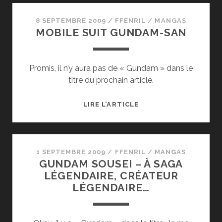
GUNDAM
0080
8 SEPTEMBRE 2009
/
FFENRIL
/
MANGAS
MOBILE SUIT GUNDAM-SAN
–
LA
GUERRE
Promis, il n’y aura pas de « Gundam » dans le
EST
titre du prochain article.
UN
JEU
D’ENFANT
MOBILE
LIRE L’ARTICLE
SUIT
GUNDAM-
SAN
1 SEPTEMBRE 2009
/
FFENRIL
/
MANGAS
GUNDAM SOUSEI – À SAGA
LÉGENDAIRE, CRÉATEUR
LÉGENDAIRE…