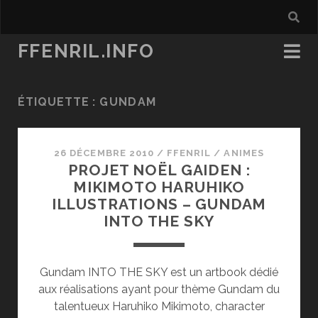
FFENRIL.INFO
ÉTIQUETTE :
GUNDAM
26 DÉCEMBRE 2010
/
FFENRIL
/
ANIMES
PROJET NOËL GAIDEN :
MIKIMOTO HARUHIKO
ILLUSTRATIONS – GUNDAM
INTO THE SKY
Gundam INTO THE SKY est un artbook dédié
aux réalisations ayant pour thème Gundam du
talentueux Haruhiko Mikimoto, character