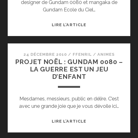
designer de Gundam 0080 et mangaka de
Gundam Ecole du Ciel…
PROJET
LIRE L’ARTICLE
NOËL
GAIDEN
:
MIKIMOTO
24 DÉCEMBRE 2010
/
FFENRIL
/
ANIMES
PROJET NOËL : GUNDAM 0080 –
HARUHIKO
LA GUERRE EST UN JEU
ILLUSTRATIONS
D’ENFANT
–
GUNDAM
INTO
Mesdames, messieurs, public en délire. C’est
THE
avec une grande joie que je vous dévoile ici…
SKY
PROJET
LIRE L’ARTICLE
NOËL
: