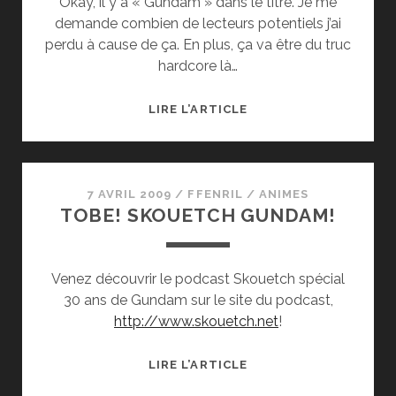
Okay, il y a « Gundam » dans le titre. Je me
demande combien de lecteurs potentiels j’ai
perdu à cause de ça. En plus, ça va être du truc
hardcore là…
GUNDAM
LIRE L’ARTICLE
SOUSEI
–
À
SAGA
7 AVRIL 2009
/
FFENRIL
/
ANIMES
TOBE! SKOUETCH GUNDAM!
LÉGENDAIRE,
CRÉATEUR
LÉGENDAIRE…
Venez découvrir le podcast Skouetch spécial
30 ans de Gundam sur le site du podcast,
http://www.skouetch.net
!
TOBE!
LIRE L’ARTICLE
SKOUETCH