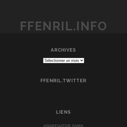
SHÔGEKI!
Z-
HEN
FFENRIL.INFO
ARCHIVES
Archives
FFENRIL.TWITTER
LIENS
AGGREGATOR SAMA