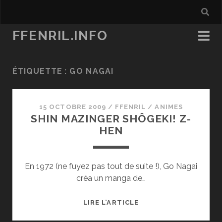
FFENRIL.INFO
ÉTIQUETTE :
GO NAGAI
15 OCTOBRE 2009
/
FFENRIL
/
ANIMES
SHIN MAZINGER SHÔGEKI! Z-
HEN
En 1972 (ne fuyez pas tout de suite !), Go Nagai
créa un manga de…
SHIN
LIRE L’ARTICLE
MAZINGER