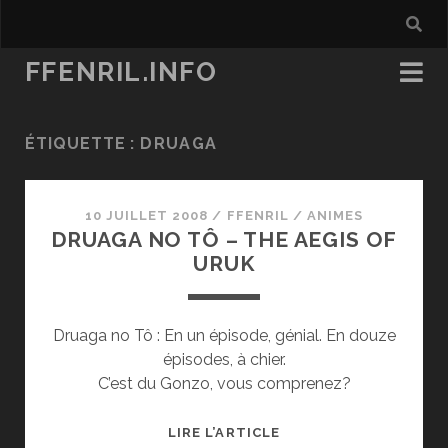
FFENRIL.INFO
ÉTIQUETTE :
DRUAGA
10 JUILLET 2008
/
FFENRIL
/
ANIMES
DRUAGA NO TÔ – THE AEGIS OF
URUK
Druaga no Tô : En un épisode, génial. En douze
épisodes, à chier.
C’est du Gonzo, vous comprenez?
DRUAGA
LIRE L’ARTICLE