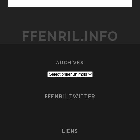
NO
TÔ
–
THE
FFENRIL.INFO
AEGIS
OF
URUK
ARCHIVES
Archives
FFENRIL.TWITTER
LIENS