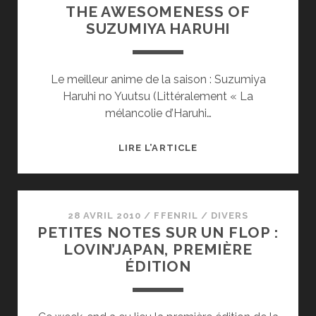
THE AWESOMENESS OF
SUZUMIYA HARUHI
Le meilleur anime de la saison : Suzumiya
Haruhi no Yuutsu (Littéralement « La
mélancolie d’Haruhi…
THE
LIRE L’ARTICLE
AWESOMENESS
OF
SUZUMIYA
HARUHI
28 AVRIL 2010
/
FFENRIL
/
DIVERS
PETITES NOTES SUR UN FLOP :
LOVIN’JAPAN, PREMIÈRE
ÉDITION