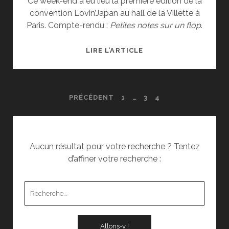
Ce week-end a eu lieu la première édition de la
convention Lovin’Japan au hall de la Villette à
Paris. Compte-rendu :
Petites notes sur un flop
.
PETITES
LIRE L’ARTICLE
NOTES
SUR
UN
PAGINATION
PRÉCÉDENT
1
…
3
4
FLOP
:
DES
LOVIN’JAPAN,
PREMIÈRE
PUBLICATIONS
Aucun résultat pour votre recherche ? Tentez
ÉDITION
d’affiner votre recherche :
Recherche
pour
: