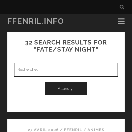
FFENRIL.INFO
32 SEARCH RESULTS FOR
"FATE/STAY NIGHT"
Recherche
pour
:
27 AVRIL 2006
/
FFENRIL
/
ANIMES