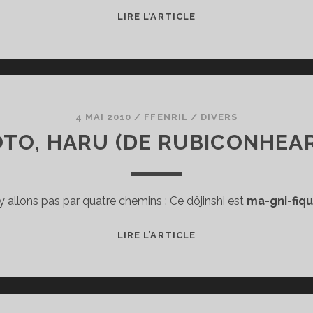
NEKO
LIRE L’ARTICLE
TO
SHÔJO,
DE
RUBICONHEARTS
4 MAI 2010
/
FFENRIL
/
DIVERS
TO, HARU (DE RUBICONHEA
y allons pas par quatre chemins : Ce dôjinshi est
ma-gni-fiq
KYOTO,
LIRE L’ARTICLE
HARU
(DE
RUBICONHEARTS)