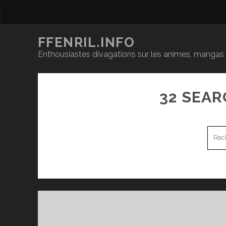
FFENRIL.INFO
Enthousiastes divagations sur les animes, mangas &
32 SEAR
Rech
pour
: