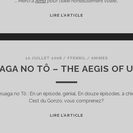
… Merci à
Amo
pour l’idée honteusement volée…
LE
LIRE L’ARTICLE
TOP
10
DES
PERSONNAGES
D’ANIMES
LES
10 JUILLET 2008
/
FFENRIL
/
ANIMES
PLUS
AGA NO TÔ – THE AEGIS OF 
RELOUS
DE
TOUS
ruaga no Tô : En un épisode, génial. En douze épisodes, à chie
LES
C’est du Gonzo, vous comprenez?
TEMPS.
DRUAGA
LIRE L’ARTICLE
NO
TÔ