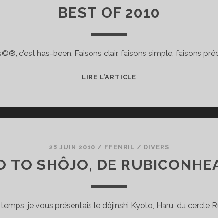
BEST OF 2010
©®, c’est has-been. Faisons clair, faisons simple, faisons préc
BEST
LIRE L’ARTICLE
OF
2010
28 JUIN 2010
/
FFENRIL
/
DIVERS
O TO SHÔJO, DE RUBICONHE
s temps, je vous présentais le dôjinshi Kyoto, Haru, du cercle 