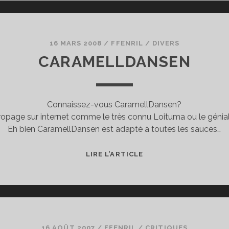
–
THE
AEGIS
OF
16 MARS 2008
/
FFENRIL
/
DIVERS
URUK
CARAMELLDANSEN
Connaissez-vous CaramellDansen?
propage sur internet comme le très connu Loituma ou le génia
Eh bien CaramellDansen est adapté à toutes les sauces…
CARAMELLDANSEN
LIRE L’ARTICLE
16 AOÛT 2007
/
FFENRIL
/
CRITIQUES