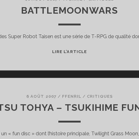
BATTLEMOONWARS
des Super Robot Taisen est une série de T-RPG de qualité dont
BATTLEMOONWARS
LIRE L’ARTICLE
6 AOÛT 2007
/
FFENRIL
/
CRITIQUES
TSU TOHYA – TSUKIHIME FUN
n « fun disc » dont l’histoire principale, Twilight Grass Moon,