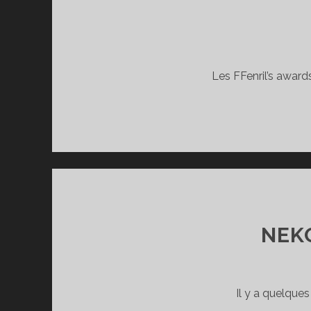
Les FFenril’s awards
NEK
Il y a quelque