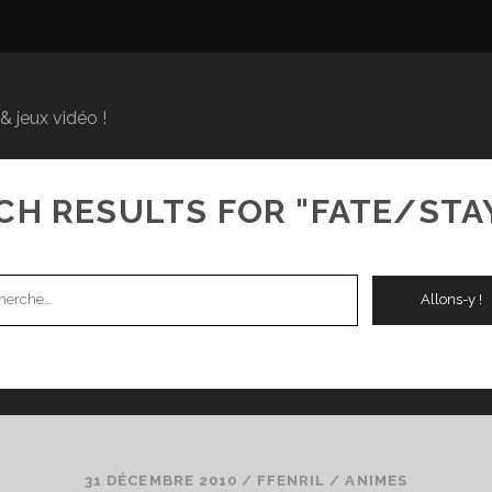
 jeux vidéo !
CH RESULTS FOR "FATE/STA
erche
31 DÉCEMBRE 2010
/
FFENRIL
/
ANIMES