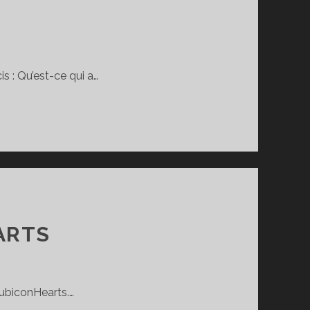
is : Qu’est-ce qui a…
ARTS
RubiconHearts.…