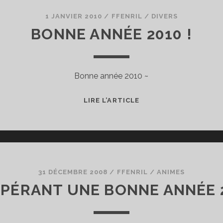
1 JANVIER 2010
/
FFENRIL
/
DIVERS
BONNE ANNÉE 2010 !
Bonne année 2010 ~
BONNE
LIRE L’ARTICLE
ANNÉE
2010
!
31 DÉCEMBRE 2008
/
FFENRIL
/
ANIMES
SPÉRANT UNE BONNE ANNÉE 