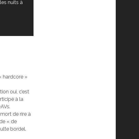
les nuits à
« hardcore »
on oui, c’est
rticipé à la
OAVs.
s mort de rire à
rde « de
ulte bordel.