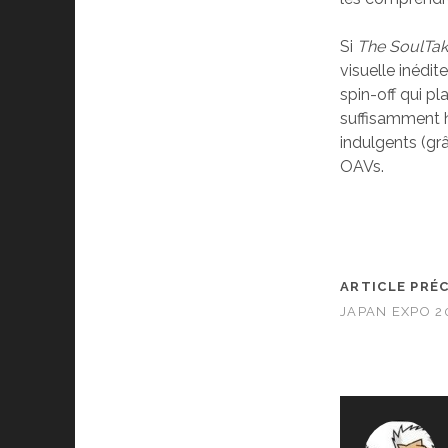
Si
The SoulTak
visuelle inédite
spin-off qui p
suffisamment 
indulgents (gr
OAVs.
ARTICLE PRÉ
JAPAN EXPO 2