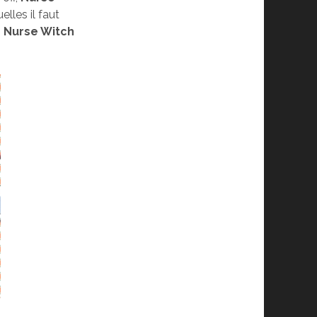
lles il faut
s
Nurse Witch