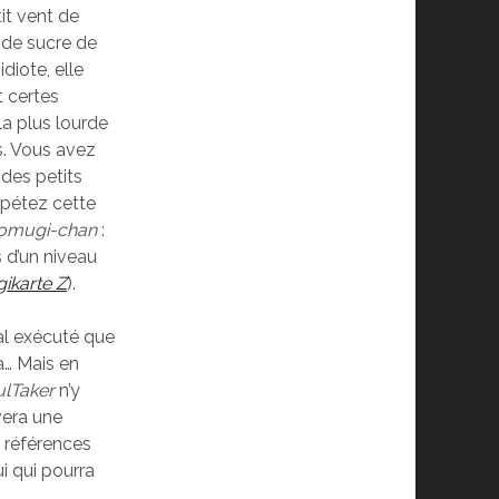
tit vent de
e de sucre de
diote, elle
 certes
la plus lourde
s. Vous avez
 des petits
Répétez cette
Komugi-chan
:
 d’un niveau
ikarte Z
).
mal exécuté que
à… Mais en
ulTaker
n’y
vera une
s références
i qui pourra