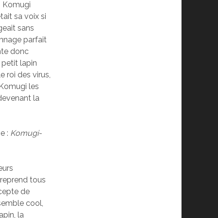
ien Komugi
ait sa voix si
eait sans
nnage parfait
te donc
petit lapin
roi des virus,
 Komugi les
devenant la
se :
Komugi-
eurs
reprend tous
ccepte de
 semble cool,
pin, la