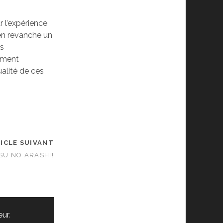
r l’expérience
en revanche un
us
mment
alité de ces
ICLE SUIVANT
SU NO ARASHI!
ur.