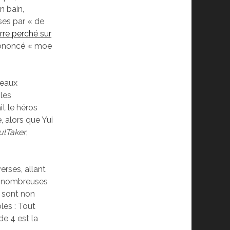
n bain,
ases par « de
re perché sur
prononcé « moe
veaux
 les
it le héros
, alors que Yui
ulTaker
,
erses, allant
e nombreuses
I sont non
les : Tout
de 4 est la