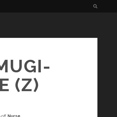
MUGI-
 (Z)
-off,
Nurse