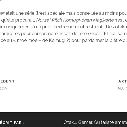
er
était une série (très) spéciale mais conseillée au moins pou
 qu’elle procurait,
Nurse Witch Komugi-chan Magikarte
n’est 
laira uniquement à un public extrêmement restreint : Des otak
hardcores pour comprendre assez de références… Et suffisa
âce au « moe moe » de Komugi ?) pour pardonner la piètre qu
CÉDENT
ART
009
NAT
Otaku. Gamer. Guitariste amate
ÉCRIT PAR :