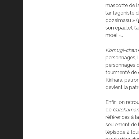
mascotte de la
l’antagoniste d
gozaimasu » (
son épaule
), 
moe! »…
Komugi-chan
personnages, le
personnages 
tourmenté de c
Kirihara, patr
devient la patr
Enfin, on retr
de
Gatchama
références à la
seulement de la
l’épisode 2 tou