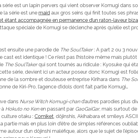
 série est un lapin pervers qui vient observer Komugi dans so
e la série est une
maid
aux gros seins qui finit toutes ses phr
et étant accompagnée en permanence d’un raton-laveur bizar
l’attaque spéciale de Komugi se déclenche après qu’elle est 
est ensuite une parodie de
The SoulTaker
: A part 2 ou 3 nou
 cast est identique ! Ce n’est pas l’histoire même mais plutôt
de
The SoulTaker
qui sont tournés au ridicule : Kyosuke qui éta
ette série, devient ici un acteur poseur donc Komugi est folle
onne de la sombre et douteuse entreprise Kirihara dans
The So
onne de Kiri-Pro, l’agence d’idols dont fait partie Komugi…
ouve dans
Nurse Witch Komugi-chan
d’autres parodies plus div
n
à
Hokuto no Ken
en passant par
GaoGaiGar
, mais surtout d
 culture otaku :
Comiket
, dôjinshis, Akihabara et smileys ASCI
 partie mais en plus loin d’être de simples références oubliab
rne autour d’un dôjinshi maléfique, alors que le sujet de l’épiso