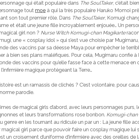
 personnage qui était populaire dans
The SoulTaker
, c’était b
personnage tout
moe
à qui la très populaire Haruko Momoi prêt
uant son tout premier rôle. Dans
The SoulTaker
, Komugi chang
me et était une jeune fille incroyablement enjouée… Un perso
 magical girl non ?
Nurse Witch Komugi-chan Magikarte
racon
omugi, une « cosplay idol » qui s’est vue choisie par Mugimaru, 
e des vaccins par sa déesse Maya pour empêcher le terrible 
er à bien ses plans maléfiques. Pour cela, Mugimaru confie à
nde des vaccins pour qu’elle fasse face à cette menace en 
 l’infirmière magique protégeant la Terre…
istoire est un ramassis de clichés ? C’est volontaire, pour cau
norme parodie.
imes de magical girls d’abord, avec leurs personnages purs, l
nonnes et leurs transformations rose bonbon.
Komugi-chan
 genre en les tournant au ridicule un par un : La jeune fille a
r magical girl parce que pouvoir faire un cosplay magique lui
t un croisement d’uniforme d’infirmière avec des oreilles de la