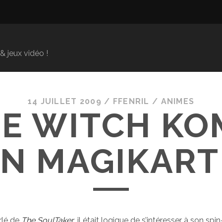
 jeux vidéo !
14 JUILLET 2009
/
FFENRIL
/
ANIMES
E WITCH KO
N MAGIKARTE
rlé de
The SoulTaker
, il était logique de s’intéresser à son spin