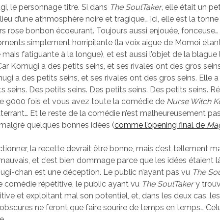
i, le personnage titre. Si dans
The SoulTaker
, elle était un pe
lieu d’une athmosphère noire et tragique… Ici, elle est la tonn
ers rose bonbon écoeurant. Toujours aussi enjouée, fonceuse… i
ments simplement horripilante (la voix aigue de Momoi étant
 mais fatiguante à la longue), et est aussi l’objet de la blague 
ar Komugi a des petits seins, et ses rivales ont des gros sein
i a des petits seins, et ses rivales ont des gros seins. Elle a
ts seins. Des petits seins. Des petits seins. Des petits seins. 
de 9000 fois et vous avez toute la comédie de
Nurse Witch 
errant… Et le reste de la comédie n’est malheureusement pas
 malgré quelques bonnes idées (
comme l’opening final de
Mag
ctionner, la recette devrait être bonne, mais c’est tellement 
t mauvais, et c’est bien dommage parce que les idées étaient l
mugi-chan est une déception. Le public n’ayant pas vu
The So
e comédie répétitive, le public ayant vu
The SoulTaker
y trou
ive et exploitant mal son potentiel, et, dans les deux cas, le
obscures ne feront que faire sourire de temps en temps… Celu
e.