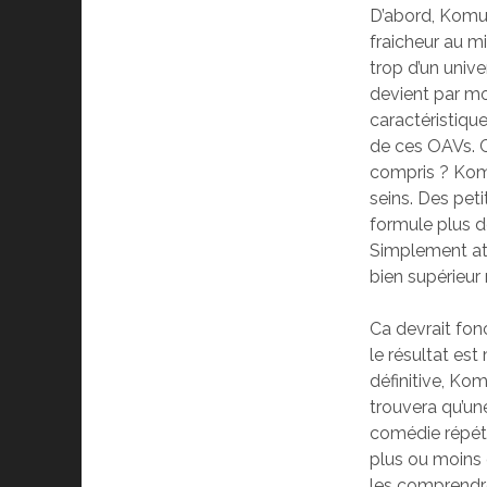
D’abord, Komug
fraicheur au mi
trop d’un univ
devient par mo
caractéristique
de ces OAVs. C
compris ? Komug
seins. Des peti
formule plus 
Simplement att
bien supérieur
Ca devrait fon
le résultat es
définitive, Ko
trouvera qu’un
comédie répétit
plus ou moins 
les comprendr