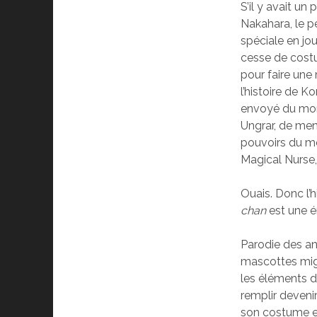
S’il y avait un
Nakahara, le 
spéciale en jo
cesse de costu
pour faire une
l’histoire de K
envoyé du mond
Ungrar, de men
pouvoirs du mo
Magical Nurse,
Ouais. Donc l’h
chan
est une é
Parodie des an
mascottes mig
les éléments du
remplir deveni
son costume es