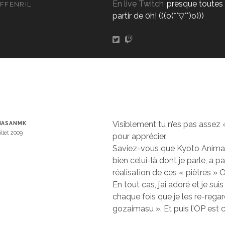
En live Twitch
presque toutes 
FFENRIL
partir de 0h! (((o(*°▽°*)o)))
Visiblement tu n’es pas assez 
MASANMK
illet 2009
pour apprécier.
Saviez-vous que Kyoto Animati
bien celui-là dont je parle, a pa
réalisation de ces « piètres » 
En tout cas, j’ai adoré et je sui
chaque fois que je les re-rega
gozaimasu ». Et puis l’OP est c