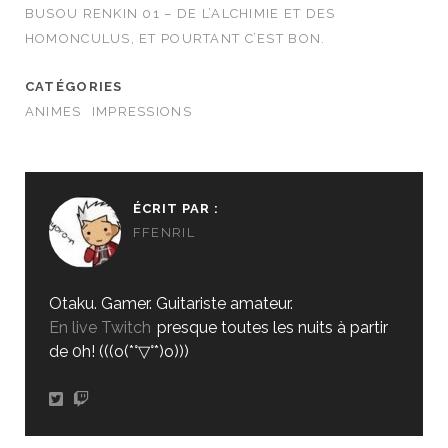
BUSOU RENKIN 01 – DE L’ALCHIMIE ET DES
HOMONCULUS, ET POURTANT C’EST BON.
CATÉGORIES
ANIMES
IMPRESSIONS
ÉCRIT PAR :
FFENRIL
Otaku. Gamer. Guitariste amateur.
En live Twitch
presque toutes les nuits à partir
de 0h! (((o(*°▽°*)o)))