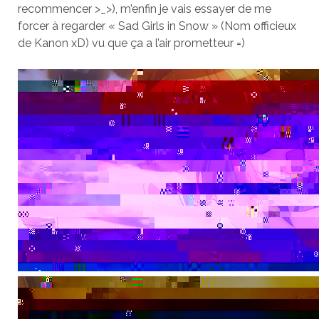
recommencer >_>), m’enfin je vais essayer de me
forcer à regarder « Sad Girls in Snow » (Nom officieux
de Kanon xD) vu que ça a l’air prometteur =)