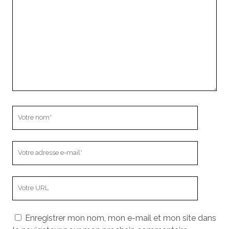
Votre
nom
Votre
adresse
e-
L’adresse
mail
URL
de
Enregistrer mon nom, mon e-mail et mon site dans
votre