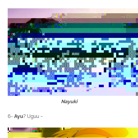
Nayuki
6-
Ayu
? Uguu ~