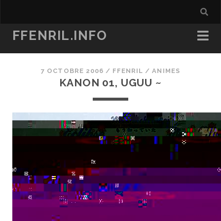
FFENRIL.INFO
7 OCTOBRE 2006
/
FFENRIL
/
ANIMES
KANON 01, UGUU ~