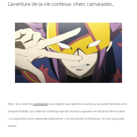
L’aventure de la vie continue, chers camarades…
Note : Si ce snob de
coindetable
avait daigné nous rejoindre, il aurait pu récupérer les rênes de la
banque d’adulte, nyo celles de Vanishing Age (et il aurait pu appeler cet article du titre racoleur
« La disparition de la mélancolie d’épitanime », et moi devenir un Empereur. Ce n’est que partie
remise…