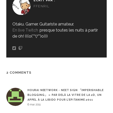
ÉCRIT PAR :
FFENRIL
Otaku. Gamer. Guitariste amateur.
En live Twitch
presque toutes les nuits à partir
de 0h! (((o(*°▽°*)o)))
2 COMMENTS
HOURAI NEETWORK - NEET SIGN 「IMPERISHABLE
BLOGGING」 » PAR DELÀ LA VITRE DE LA 2D, UN
APPEL À LA LIBIDO POUR L’EPITANIME 2011
6 mai 2011