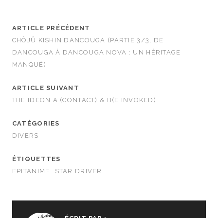
ARTICLE PRÉCÉDENT
CHÔJÛ KISHIN DANCOUGA (PARTIE 3/3, DE
DANCOUGA À DANCOUGA NOVA : UN HÉRITAGE
MANQUÉ)
ARTICLE SUIVANT
THE IDEON A (CONTACT) & B(E INVOKED)
CATÉGORIES
DIVERS
ÉTIQUETTES
EPITANIME
STAR DRIVER