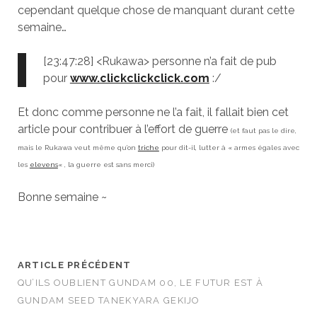
cependant quelque chose de manquant durant cette
semaine…
[23:47:28] <Rukawa> personne n’a fait de pub
pour
www.clickclickclick.com
:/
Et donc comme personne ne l’a fait, il fallait bien cet
article pour contribuer à l’effort de guerre
(et faut pas le dire,
mais le Rukawa veut même qu’on
triche
pour dit-il, lutter à « armes égales avec
les
elevens
« , la guerre est sans merci)
Bonne semaine ~
ARTICLE PRÉCÉDENT
QU’ILS OUBLIENT GUNDAM 00, LE FUTUR EST À
GUNDAM SEED TANEKYARA GEKIJO