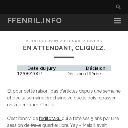
FFENRIL.INFO
2 JUILLET 2007
/
FFENRIL
/
DIVERS
EN ATTENDANT, CLIQUEZ.
Et pour cette raison, pas d’articles depuis une semaine
et peu la semaine prochaine vu que je dois repasser
un zuper exam. Ceci dit…
C’est l’anniv’ de
l’éditotaku
qui a fêté ses 5 ans par une
session de
trolls
quartier libre. Yay ~ Mais il avait