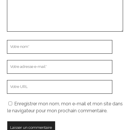
Votre
nom
Votre
adresse
e-
L’adresse
mail
URL
de
Enregistrer mon nom, mon e-mail et mon site dans
votre
le navigateur pour mon prochain commentaire.
site