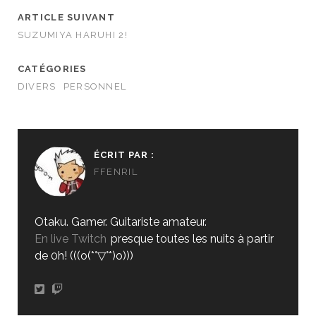
ARTICLE SUIVANT
SUZUMIYA HARUHI 2!
CATÉGORIES
DIVERS
PERSONNEL
ÉCRIT PAR :
FFENRIL
Otaku. Gamer. Guitariste amateur.
En live Twitch
presque toutes les nuits à partir
de 0h! (((o(*°▽°*)o)))