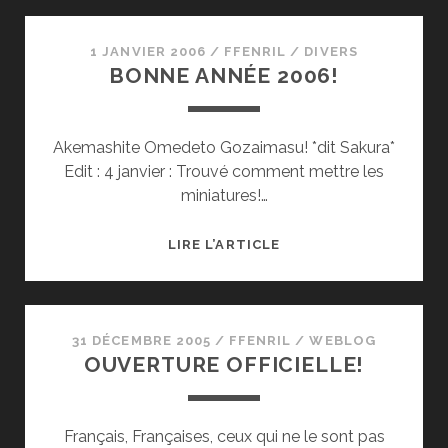
OAV
–
2E
1 JANVIER 2006
/
FFENRIL
/
DIVERS
BONNE ANNÉE 2006!
SAISON!
Akemashite Omedeto Gozaimasu! *dit Sakura*
Edit : 4 janvier : Trouvé comment mettre les
miniatures!…
BONNE
LIRE L’ARTICLE
ANNÉE
2006!
31 DÉCEMBRE 2005
/
FFENRIL
/
WEBLOG
OUVERTURE OFFICIELLE!
Français, Françaises, ceux qui ne le sont pas