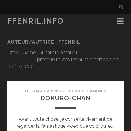
FFENRIL.INFO
AUTEUR/AUTRICE :
FFENRIL
Otaku. Gamer. Guitariste amateur.
En live Twitch
presque toutes les nuits à partir de 0h!
(((o(*°▽°*)o)))
18 JANVIER 2006
/
FFENRIL
/
ANIMES
DOKURO-CHAN
Avant toute chose, je conseille vivement de
regarder la fantastique vidéo que voici qui et…